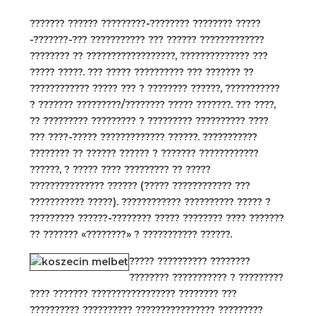
??????? ?????? ?????????-???????? ???????? ?????
-???????-??? ??????????? ??? ?????? ?????????????
???????? ?? ??????????????????, ?????????????? ???
????? ?????. ??? ????? ?????????? ??? ??????? ??
???????????? ????? ??? ? ???????? ??????, ???????????
? ??????? ?????????/???????? ????? ???????. ??? ????,
?? ????????? ????????? ? ????????? ?????????? ????
??? ????-????? ????????????? ??????. ???????????
???????? ?? ?????? ?????? ? ??????? ????????????
??????, ? ????? ???? ????????? ?? ?????
??????????????? ?????? (????? ???????????? ???
??????????? ?????). ???????????? ?????????? ????? ?
????????? ??????-???????? ????? ???????? ???? ???????
?? ??????? «????????» ? ??????????? ??????.
????? ?????????? ????????
???????? ??????????? ? ?????????
???? ??????? ????????????????? ???????? ???
?????????? ?????????? ???????????????? ?????????