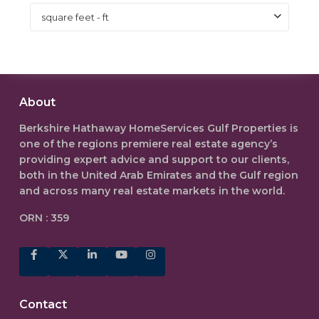
square feet - ft
About
Berkshire Hathaway HomeServices Gulf Properties is
one of the regions premiere real estate agency’s
providing expert advice and support to our clients,
both in the
United Arab Emirates
and the Gulf region
and across many real estate markets in the world.
ORN : 359
Contact