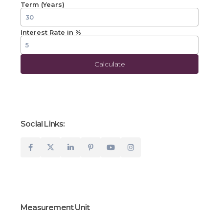
Term (Years)
Interest Rate in %
Calculate
Social Links:
Measurement Unit