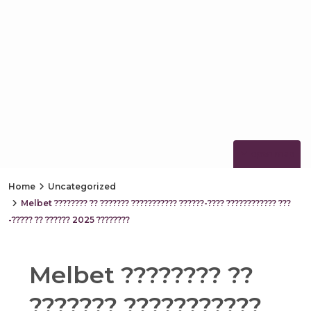
open map
Home
Uncategorized
Melbet ???????? ?? ??????? ??????????? ??????-???? ???????????? ???
-????? ?? ?????? 2025 ????????
Melbet ???????? ??
??????? ???????????